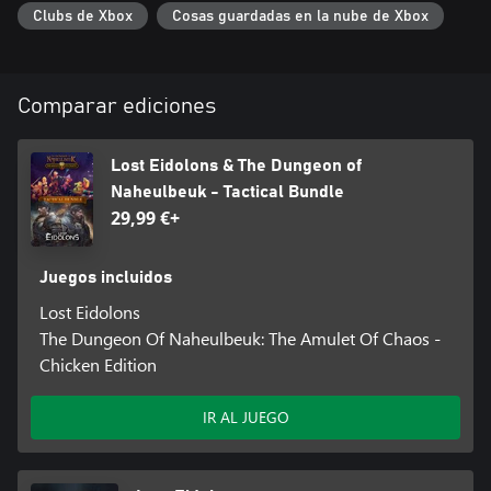
Enfréntate con tu poderosa brigada a ejércitos enteros y sal
Clubs de Xbox
Cosas guardadas en la nube de Xbox
Comparar ediciones
Lost Eidolons & The Dungeon of
Naheulbeuk - Tactical Bundle
29,99 €+
Juegos incluidos
Lost Eidolons
The Dungeon Of Naheulbeuk: The Amulet Of Chaos -
Chicken Edition
IR AL JUEGO