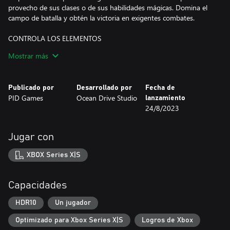
provecho de sus clases o de sus habilidades mágicas. Domina el
campo de batalla y obtén la victoria en exigentes combates.
CONTROLA LOS ELEMENTOS
Mostrar más
Asedia imponentes castillos, derrota a astutos jefes con
habilidades únicas y enfréntate a descomunales monstruos que
te harán cambiar de tácticas si no quieres acabar siendo su
Publicado por
Desarrollado por
Fecha de
almuerzo.
PID Games
Ocean Drive Studio
lanzamiento
24/8/2023
CREA ALIANZAS
Liderar una rebelión no consiste únicamente en ganar batallas.
Jugar con
Construye tu campamento, convence a otros de que se unan,
conoce sus historias y ayúdales a surcar los altibajos de la
XBOX Series X|S
revolución.
PERSONALIZA TU BRIGADA
Capacidades
Recluta y entrena a la tropa perfecta, con más de 20 personajes
HDR10
Un jugador
jugables y 10 clases a elegir. Equipa y entrena a tus aliados para
Optimizado para Xbox Series X|S
Logros de Xbox
desbloquear nuevas destrezas, hechizos y habilidades pasivas.