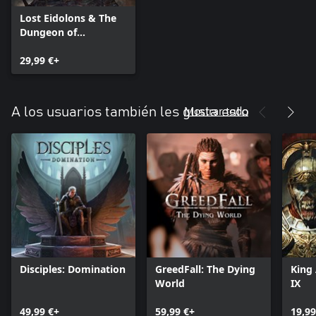
Lost Eidolons & The
Dungeon of
Naheulbeuk - Tactical
Bundle
29,99 €+
Mostrar todo
A los usuarios también les gusta esto
Disciples: Domination
GreedFall: The Dying
King 
World
IX
49,99 €+
59,99 €+
19,99