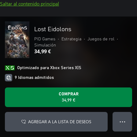
Saltar al contenido principal
Lost Eidolons
PID Games
•
Estrategia
•
Juegos de rol
•
Simulación
34,99 €
Optimizado para Xbox Series X|S
9 Idiomas admitidos
COMPRAR
34,99 €
AGREGAR A LA LISTA DE DESEOS
● ● ●