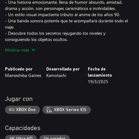
- Una historia emocionante, llena de humor absurdo, amistad,
drama y acción, con personajes carismáticos e inolvidables.
- Un estilo visual impactante tributo al anime de los años 90.
- Una banda sonora potente que te acompañará durante todo el
viaje.
- Descubre todos los secretos rejugando los niveles y
consiguiendo los objetos ocultos.
- Nya nya nya nya nyaaaaaaa (maúlla con un botón).
Mostrar más
Recorre distintos niveles luchando solo con tus músculos o
trepando grácilmente como un gatito hasta encontrar el modo
Publicado por
Desarrollado por
Fecha de
de salvar a la humanidad.
Mameshiba Games
Kamotachi
lanzamiento
19/3/2025
¡Pero ten cuidado, la esbelta y feroz general Pitaya junto a sus
dos esbirros no te lo pondrán nada fácil!
Jugar con
Descubre las intenciones de esta civilización malvada en una
historia llena de humor, amistad, drama y acción. ¡Todo con una
XBOX One
XBOX Series X|S
estética visual propia del anime de los 90 y de la animación
tradicional!
Capacidades
¿Por qué los alienígenas decidieron invadir la Tierra?
¿Con qué propósito capturaron a todos los humanos?
4K Ultra HD
Un jugador