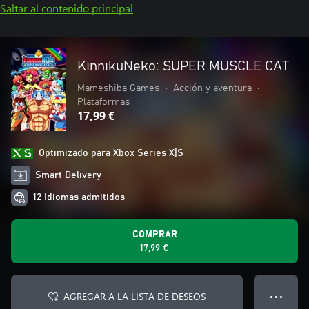
Saltar al contenido principal
KinnikuNeko: SUPER MUSCLE CAT
Mameshiba Games
•
Acción y aventura
•
Plataformas
17,99 €
Optimizado para Xbox Series X|S
Smart Delivery
12 Idiomas admitidos
COMPRAR
17,99 €
AGREGAR A LA LISTA DE DESEOS
● ● ●