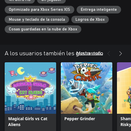
¿Qué les atrajo hasta aquí?
Optimizado para Xbox Series X|S
Entrega inteligente
Y la pregunta del millón... ¿¡Un gato musculoso!?
Mouse y teclado de la consola
Logros de Xbox
Cosas guardadas en la nube de Xbox
Mostrar todo
A los usuarios también les gusta esto
Magical Girls vs Cat
Pepper Grinder
Shan
Aliens
Risky
Delux