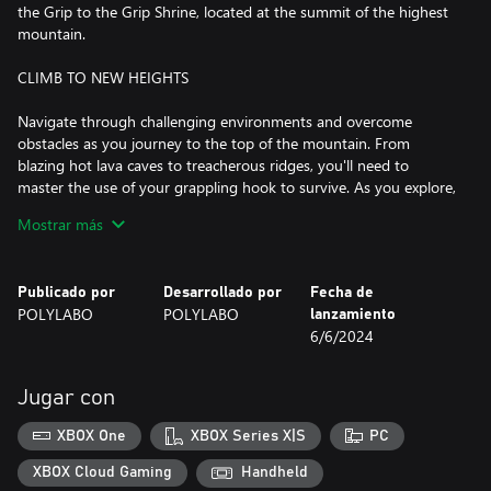
the Grip to the Grip Shrine, located at the summit of the highest
mountain.
CLIMB TO NEW HEIGHTS
Navigate through challenging environments and overcome
obstacles as you journey to the top of the mountain. From
blazing hot lava caves to treacherous ridges, you'll need to
master the use of your grappling hook to survive. As you explore,
uncover more than 50 Relics to unravel the mystery surrounding
Mostrar más
the Grip and the mountain.
Are you ready for a gripping adventure?
Publicado por
Desarrollado por
Fecha de
POLYLABO
POLYLABO
lanzamiento
6/6/2024
Jugar con
XBOX One
XBOX Series X|S
PC
XBOX Cloud Gaming
Handheld