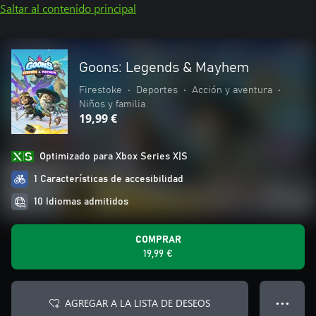
Saltar al contenido principal
Goons: Legends & Mayhem
Firestoke
•
Deportes
•
Acción y aventura
•
Niños y familia
19,99 €
Optimizado para Xbox Series X|S
1 Características de accesibilidad
10 Idiomas admitidos
COMPRAR
19,99 €
AGREGAR A LA LISTA DE DESEOS
● ● ●