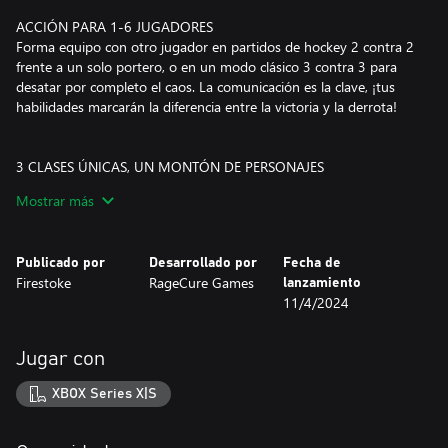
ACCIÓN PARA 1-6 JUGADORES
Forma equipo con otro jugador en partidos de hockey 2 contra 2
frente a un solo portero, o en un modo clásico 3 contra 3 para
desatar por completo el caos. La comunicación es la clave, ¡tus
habilidades marcarán la diferencia entre la victoria y la derrota!
3 CLASES ÚNICAS, UN MONTÓN DE PERSONAJES
¡Elige al personaje adecuado para diseñar una estrategia de
Mostrar más
equipo que te permita disparar y (con suerte) anotar! Elige a tu
personaje de las clases Tirador (ataque), Esbirro (defensa) o
Compinche (apoyo). Cada personaje cuenta con sus propios
Publicado por
Desarrollado por
Fecha de
rasgos y habilidades únicos para jugar una y otra vez.
Firestoke
RageCure Games
lanzamiento
11/4/2024
MODO ENFRENTAMIENTO
Pura acción de hockey arcade JcJ con un toque diferente. Las
partidas te llevarán de vuelta a la época del modo cooperativo
Jugar con
local, al tiempo que te ofrecerán una experiencia deportiva más
moderna, con clases de personajes y un portero que parece una
XBOX Series X|S
constante lucha contra un jefe. Elige entre cooperativo local, en
línea con tus amigos ¡o incluso multijugador con jugadores
aleatorios!