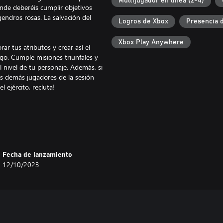
Multijugador en línea (2-4)
onde deberéis cumplir objetivos
endros rosas. La salvación del
Logros de Xbox
Presencia 
Xbox Play Anywhere
r tus atributos y crear así el
ego. Cumple misiones triunfales y
 nivel de tu personaje. Además, si
os demás jugadores de la sesión
 ejército, recluta!
s con congéneres terrestres que
siones distintas, muchas de ellas
estrozarlo todo a tu paso.
Fecha de lanzamiento
12/10/2023
rías bien en invitar a amigos para
 jugadores. Mira, hay alimañas a
n equipo, ya tendrás quien cuente