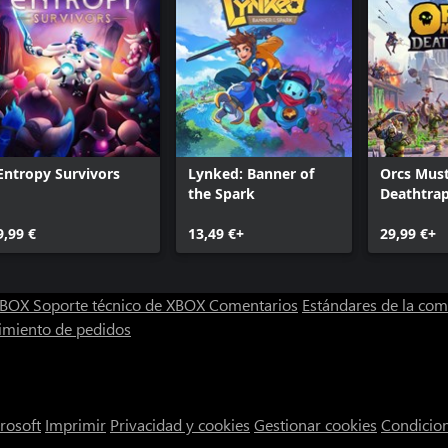
Entropy Survivors
Lynked: Banner of
Orcs Must
the Spark
Deathtra
9,99 €
13,49 €+
29,99 €+
 XBOX
Soporte técnico de XBOX
Comentarios
Estándares de la co
imiento de pedidos
rosoft
Imprimir
Privacidad y cookies
Gestionar cookies
Condicio