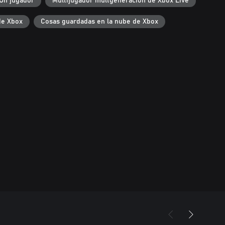
Un jugador
Multijugador multgeneración de Xbox Live
de Xbox
Cosas guardadas en la nube de Xbox