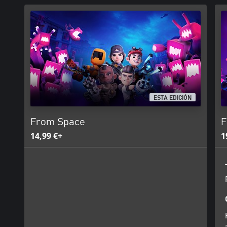
Con una amplia selección de armas (lanzamisiles, ametralladoras, 
van a sobrar motivos para aniquilar alienígenas! Crea tu arsenal pe
como granadas y minas, o bien entorpece el avance de las horda
torretas. Acuérdate de buscar tesoros por el mundo; ¡te vendrá de
CONSEJO 3: como eres especial, ¡elige tu habilidad de especialista
Juegues como juegues, en From Space tienes un elenco muy vari
su habilidad y arma exclusivas. Busca el equilibrio perfecto con 
superequipo bestial.
ESTA EDICIÓN
CONSEJO 4: ¡no te duermas en los laureles y sube de nivel!
Conforme vayas subiendo de nivel, podrás aplicar ventajas especi
From Space
F
el arte de destrozar alienígenas. Tendrás que ingeniártelas para 
poderosos, y las ventajas te ayudarán a cumplir tus fantasías de 
14,99 €+
1
¿Que te apetece un cambio radical de estrategia? ¡Descuida! ¡Nos
Puedes cambiar las ventajas de sitio, ¡e incluso entre compañeros
CONSEJO 5: el apocalipsis esta más guapo que nunca..., ¡así que
A ver, fuera bromas: que nos invadan los alienígenas es horrible... 
el mundo ya está hecho polvo; ¡tampoco se muere nadie si lo de
salvarlo! No te rayes, que para eso están las pólizas de seguros.