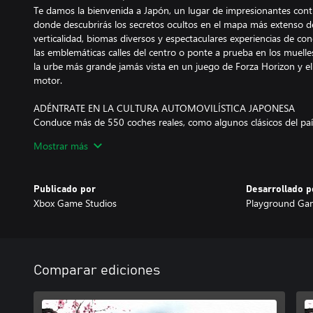
Te damos la bienvenida a Japón, un lugar de impresionantes contr
donde descubrirás los secretos ocultos en el mapa más extenso de
verticalidad, biomas diversos y espectaculares experiencias de co
las emblemáticas calles del centro o ponte a prueba en los muelles 
la urbe más grande jamás vista en un juego de Forza Horizon y e
motor.
ADÉNTRATE EN LA CULTURA AUTOMOVILÍSTICA JAPONESA
Conduce más de 550 coches reales, como algunos clásicos del pa
sonido de motor de última generación y nuevas animaciones de g
Mostrar más
rotación del volante. Mientras exploras Japón, reúne coches Forza
modificaciones extremas y encuentra modelos en el mercado de oc
pruebes y los compres. En tu camino hacia la fama, conocerás a la
Publicado por
Desarrollado p
participarás en batallas de Touge y vivirás auténticas historias arr
Xbox Game Studios
Playground Ga
automovilística de Japón.
COMPITE Y DESCUBRE JAPÓN
En Forza Horizon 6, tendrás por delante una enorme campaña de 
carreras que podrás disfrutar en solitario o junto a tus amigos.*
Comparar ediciones
deberás demostrar que tienes lo que hay que tener para unirte al
principiante, todo ello mientras descubres Japón y completas tu dia
festival en el Evento por invitación de Horizon y ve escalando po