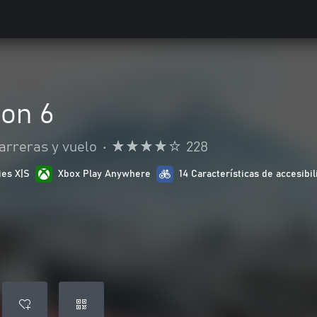
zon 6
arreras y vuelo
•
228
ies X|S
Xbox Play Anywhere
14 Características de accesibil