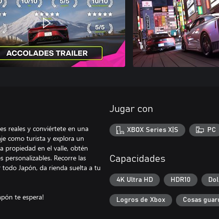
Jugar con
s reales y conviértete en una
XBOX Series X|S
PC
je como turista y explora un
 propiedad en el valle, obtén
s personalizables. Recorre las
Capacidades
 todo Japón, da rienda suelta a tu
4K Ultra HD
HDR10
Do
apón te espera!
Logros de Xbox
Cosas guar