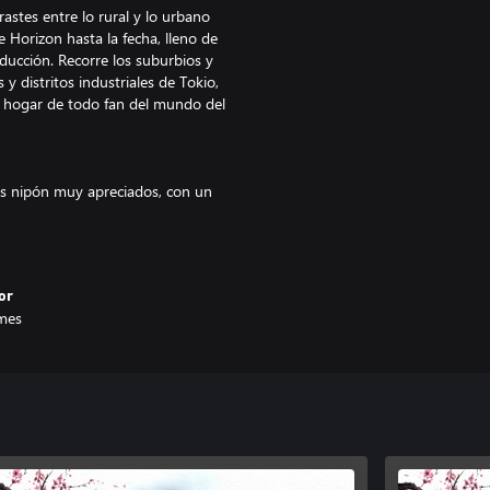
astes entre lo rural y lo urbano
 Horizon hasta la fecha, lleno de
nducción. Recorre los suburbios y
y distritos industriales de Tokio,
l hogar de todo fan del mundo del
ís nipón muy apreciados, con un
iro con hasta 540 grados de
 Edition especiales con
asión insólitos para que los
s leyendas del Festival Horizon,
or
aigadas en la legendaria cultura
mes
descubrimiento y un festival de
 Comenzarás como turista y
 Festival Horizon como
rio de coleccionista. Clasifícate al
siciones en coches cada vez más