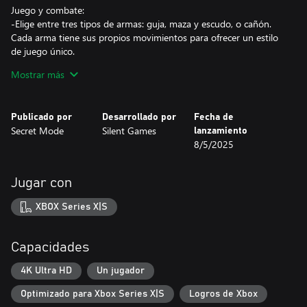
Juego y combate:
-Elige entre tres tipos de armas: guja, maza y escudo, o cañón.
Cada arma tiene sus propios movimientos para ofrecer un estilo
de juego único.
-Empyreal ofrece una mezcla de sistemas de juego de rol única y
Mostrar más
un combate basado en habilidades. Domina el campo de batalla
con ataques, desvíos, paradas, y muchas más habilidades con las
que obtendrás efectos adicionales de combate si las realizas en el
Publicado por
Desarrollado por
Fecha de
momento justo.
Secret Mode
Silent Games
lanzamiento
-Encuentra poderoso equipo nuevo y ajusta tus estadísticas a
8/5/2025
través de un complejo sistema de modificación para perfeccionar
al máximo tu perfil.
Jugar con
Sistema de habilidades:
-Empyreal ofrece decenas de habilidades con una amplia variedad
XBOX Series X|S
de efectos, como infligir daño, aumentar la defensa o la curación,
opciones de movimientos adicionales y más.
-Descubre nuevas habilidades a medida que avanzas en el juego,
Capacidades
las más poderosas están bien escondidas u ocultas al final de
misiones interminables."
4K Ultra HD
Un jugador
"Compleja personalización de personaje:
Optimizado para Xbox Series X|S
Logros de Xbox
-Experimenta con múltiples opciones de creación de personaje o