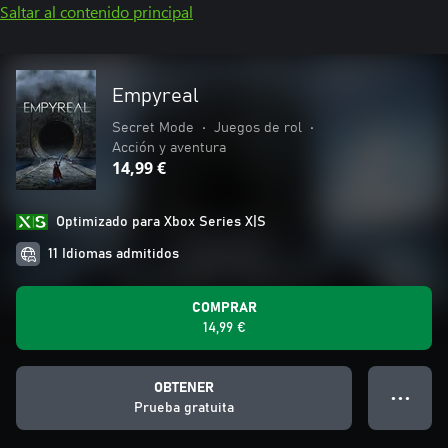
Saltar al contenido principal
Empyreal
Secret Mode
•
Juegos de rol
•
Acción y aventura
14,99 €
Optimizado para Xbox Series X|S
11 Idiomas admitidos
COMPRAR
14,99 €
OBTENER
● ● ●
Prueba gratuita