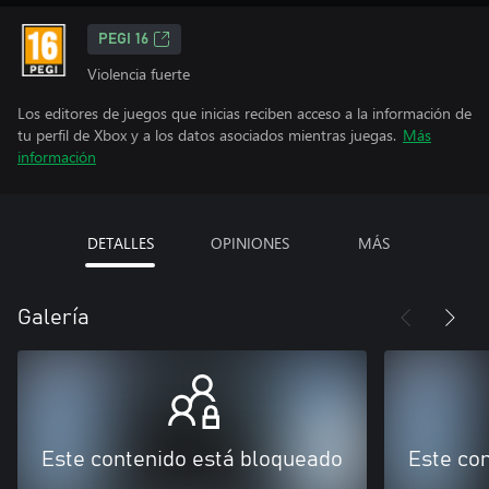
PEGI 16
Violencia fuerte
Los editores de juegos que inicias reciben acceso a la información de
tu perfil de Xbox y a los datos asociados mientras juegas.
Más
información
DETALLES
OPINIONES
MÁS
Galería
Este contenido está bloqueado
Este co