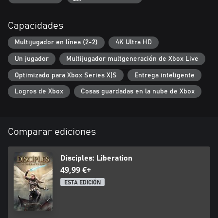
• Desafía a peligrosos jefes: pon a prueba tu temple y enfréntate
a horripilantes monstruos y bestias, cada enemigo precisa de una
estrategia diferente.
Capacidades
• Las elecciones lo son todo: deja que tus decisiones guíen tu
destino y determinen en qué clase de líder te convertirás.
Multijugador en línea (2-2)
4K Ultra HD
• Lucha contra tus amigos: enfréntate al desafío definitivo en
Un jugador
Multijugador multgeneración de Xbox Live
escaramuzas en línea para 2 jugadores.
Optimizado para Xbox Series X|S
Entrega inteligente
Logros de Xbox
Cosas guardadas en la nube de Xbox
Comparar ediciones
Disciples: Liberation
49,99 €+
ESTA EDICIÓN