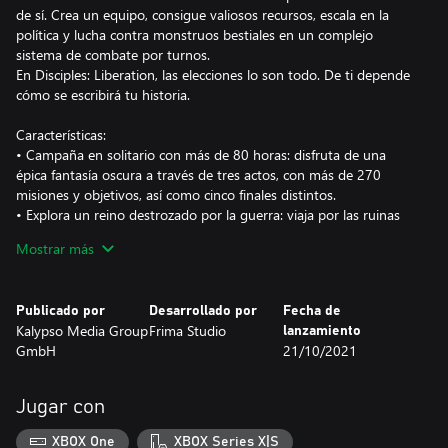
de sí. Crea un equipo, consigue valiosos recursos, escala en la
política y lucha contra monstruos bestiales en un complejo
sistema de combate por turnos.
En Disciples: Liberation, las elecciones lo son todo. De ti depende
cómo se escribirá tu historia.
Características:
• Campaña en solitario con más de 80 horas: disfruta de una
épica fantasía oscura a través de tres actos, con más de 270
misiones y objetivos, así como cinco finales distintos.
• Explora un reino destrozado por la guerra: viaja por las ruinas
de un mundo en expansión y descubre infinidad de secretos,
Mostrar más
tesoros escondidos y un pasado teñido de sangre.
• Escribe tu propia historia: escoge entre cuatro clases bien
definidas y encuentra tu lugar en el mundo, elige entre las
Publicado por
Desarrollado por
Fecha de
diferentes facciones a reclutas que te ayuden en la aventura.
Kalypso Media Group
Frima Studio
lanzamiento
• Construye una base: completa misiones para conseguir valiosos
GmbH
21/10/2021
recursos y ganar influencia política. Construye un santuario
donde planear tu próximo movimiento.
• Lucha por la supervivencia: recluta más de 50 unidades y amasa
Jugar con
un ejército que se ajuste a tu estilo de juego. Usa tanto el acero
como la magia en complejos combates por turnos.
XBOX One
XBOX Series X|S