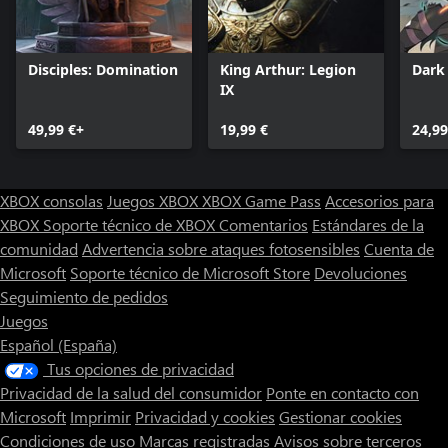
Disciples: Domination
King Arthur: Legion
Dark 
IX
49,99 €+
19,99 €
24,99
XBOX consolas
Juegos XBOX
XBOX Game Pass
Accesorios para
XBOX
Soporte técnico de XBOX
Comentarios
Estándares de la
comunidad
Advertencia sobre ataques fotosensibles
Cuenta de
Microsoft
Soporte técnico de Microsoft Store
Devoluciones
Seguimiento de pedidos
Juegos
Español (España)
Tus opciones de privacidad
Privacidad de la salud del consumidor
Ponte en contacto con
Microsoft
Imprimir
Privacidad y cookies
Gestionar cookies
Condiciones de uso
Marcas registradas
Avisos sobre terceros