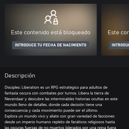
Este contenido está bloqueado
Este co
INTRODUCE TU FECHA DE NACIMIENTO
INTRODU
Descripción
Disciples: Liberation es un RPG estratégico para adultos de
fantasía oscura con combates por turnos. Libera la tierra de
Nevendaar y descubre las interminables historias ocultas en este
mundo lleno de detalles, donde cada decisión tiene una
consecuencia y cada movimiento puede ser el último.
Explora un mundo vivo y alíate con gran variedad de facciones:
desde un imperio humano repleto de fanáticos religiosos hasta
las oscuras fuerzas de no muertos liderados por una reina fuera