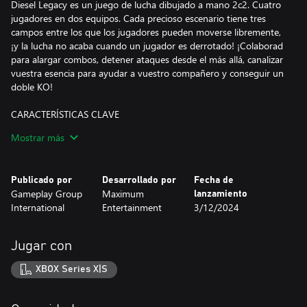
Diesel Legacy es un juego de lucha dibujado a mano 2c2. Cuatro
jugadores en dos equipos. Cada precioso escenario tiene tres
campos entre los que los jugadores pueden moverse libremente,
¡y la lucha no acaba cuando un jugador es derrotado! ¡Colaborad
para alargar combos, detener ataques desde el más allá, canalizar
vuestra esencia para ayudar a vuestro compañero y conseguir un
doble KO!
CARACTERÍSTICAS CLAVE
Determina el destino de Ciudad de Hierro. Encarna a 10
Mostrar más
personajes a través de sus historias únicas en un universo en
expansión de inspiración dieselpunk. ¡La batalla por el futuro ha
alcanzado un punto de inflexión!
Publicado por
Desarrollado por
Fecha de
Gameplay Group
Maximum
lanzamiento
Peleas repletas de acción 2c2. ¡Cuatro jugadores escogen entre
International
Entertainment
3/12/2024
un elenco de 10 personajes dinámicos y se enfrentan
simultáneamente en línea o en local!
Jugar con
Una batalla, tres zonas. Marea a tus oponentes en más de 10
escenarios llenos de detalles. Salta y corre entre zona para
XBOX Series X|S
aumentar la ventaja y llevar la lucha a una nueva dimensión.
¡Derribado... pero no acabado! Hasta cuando un jugador es