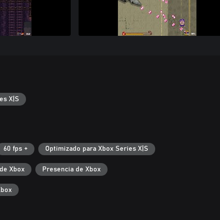
es X|S
60 fps +
Optimizado para Xbox Series X|S
de Xbox
Presencia de Xbox
Xbox