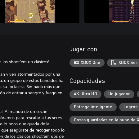
Jugar con
e los shoot'em up clásicos!
XBOX One
XBOX Seri
quedan viven atormentados por una
ra, un grupo de estos bandidos ha
Capacidades
a su fortaleza. Sin nada más que
ción de entrar a sangre y fuego en
4K Ultra HD
Un jugador
Entrega inteligente
Logros 
al. Al mando de un coche
áramos para rescatar a tus seres
Cosas guardadas en la nube de 
do lo poco que queda de la
 que asegúrate de recoger todo lo
ón de los clásicos shoot'em ups de