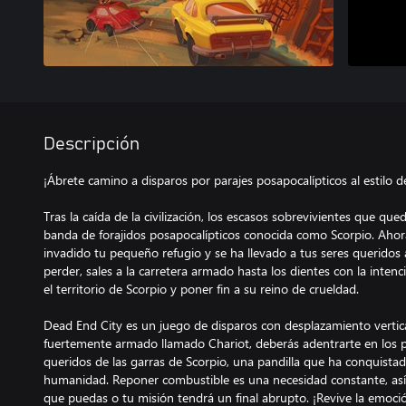
Descripción
¡Ábrete camino a disparos por parajes posapocalípticos al estilo d
Tras la caída de la civilización, los escasos sobrevivientes que 
banda de forajidos posapocalípticos conocida como Scorpio. Aho
invadido tu pequeño refugio y se ha llevado a tus seres queridos 
perder, sales a la carretera armado hasta los dientes con la inten
el territorio de Scorpio y poner fin a su reino de crueldad.
Dead End City es un juego de disparos con desplazamiento vertic
fuertemente armado llamado Chariot, deberás adentrarte en los p
queridos de las garras de Scorpio, una pandilla que ha conquista
humanidad. Reponer combustible es una necesidad constante, así
que puedas o tu misión tendrá un final abrupto. ¡Revive la emoci