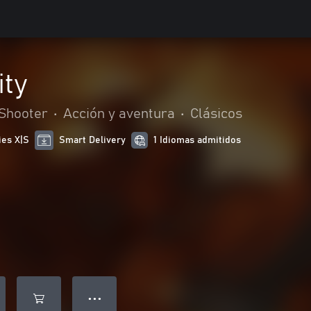
ity
Shooter
•
Acción y aventura
•
Clásicos
ies X|S
Smart Delivery
1 Idiomas admitidos
● ● ●