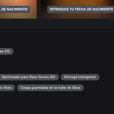
 DE NACIMIENTO
INTRODUCE TU FECHA DE NACIMIENTO
es X|S
Optimizado para Xbox Series X|S
Entrega inteligente
de Xbox
Cosas guardadas en la nube de Xbox