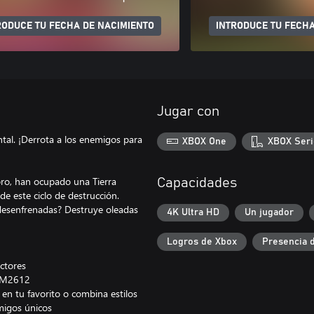
RODUCE TU FECHA DE NACIMIENTO
INTRODUCE TU FECHA
Jugar con
tal. ¡Derrota a los enemigos para
XBOX One
XBOX Seri
bro, han ocupado una Tierra
Capacidades
de este ciclo de destrucción.
s desenfrenadas? Destruye oleadas
4K Ultra HD
Un jugador
Logros de Xbox
Presencia 
ectores
 YM2612
 en tu favorito o combina estilos
migos únicos