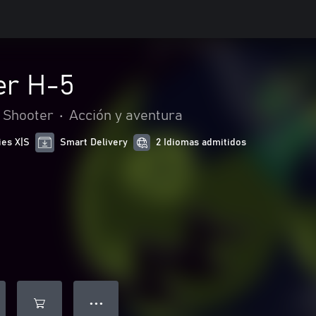
er H-5
Shooter
•
Acción y aventura
ies X|S
Smart Delivery
2 Idiomas admitidos
● ● ●