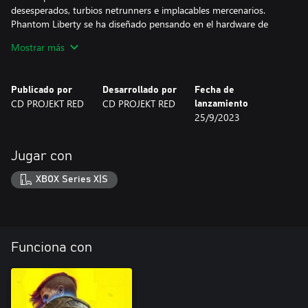
desesperados, turbios netrunners e implacables mercenarios.
Phantom Liberty se ha diseñado pensando en el hardware de
nueva generación, y ofrece nuevas mecánicas y trepidantes
Mostrar más
curros, encargos y misiones, y una emocionante campaña
principal en la que la libertad y la lealtad siempre conllevan un
precio.
Publicado por
Desarrollado por
Fecha de
CD PROJEKT RED
CD PROJEKT RED
lanzamiento
25/9/2023
Jugar con
XBOX Series X|S
Funciona con