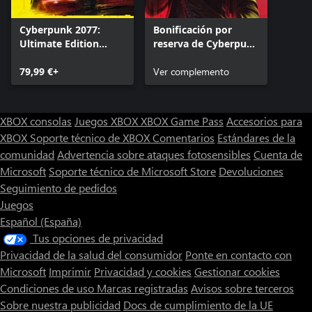
Cyberpunk 2077:
Bonificación por
Ultimate Edition
reserva de Cyberpunk
(Xbox Series X|S)
2077: Phantom
79,99 €+
Liberty: Quadra
Ver complemento
«Justiciero»
XBOX consolas
Juegos XBOX
XBOX Game Pass
Accesorios para
XBOX
Soporte técnico de XBOX
Comentarios
Estándares de la
comunidad
Advertencia sobre ataques fotosensibles
Cuenta de
Microsoft
Soporte técnico de Microsoft Store
Devoluciones
Seguimiento de pedidos
Juegos
Español (España)
Tus opciones de privacidad
Privacidad de la salud del consumidor
Ponte en contacto con
Microsoft
Imprimir
Privacidad y cookies
Gestionar cookies
Condiciones de uso
Marcas registradas
Avisos sobre terceros
Sobre nuestra publicidad
Docs de cumplimiento de la UE