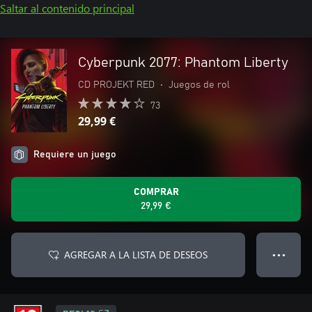
Saltar al contenido principal
Cyberpunk 2077: Phantom Liberty
CD PROJEKT RED
•
Juegos de rol
73
29,99 €
Requiere un juego
COMPRAR
29,99 €
AGREGAR A LA LISTA DE DESEOS
● ● ●