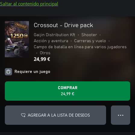
Saltar al contenido principal
Crossout - Drive pack
Gaijin Distribution Kft
•
Shooter
•
Acción y aventura
•
Carreras y vuelo
•
Campo de batalla en línea para varios jugadores
•
Otros
24,99 €
Requiere un juego
COMPRAR
24,99 €
AGREGAR A LA LISTA DE DESEOS
● ● ●