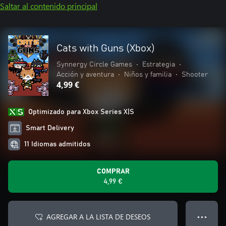
Saltar al contenido principal
Cats with Guns (Xbox)
Synnergy Circle Games
•
Estrategia
•
Acción y aventura
•
Niños y familia
•
Shooter
4,99 €
Optimizado para Xbox Series X|S
Smart Delivery
11 Idiomas admitidos
COMPRAR
4,99 €
AGREGAR A LA LISTA DE DESEOS
● ● ●