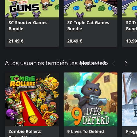
SC Shooter Games
SC Triple Cat Games
SC T
Bundle
Bundle
Bund
21,49 €
28,49 €
13,99
Mostrar todo
A los usuarios también les gusta esto
Zombie Rollerz:
9 Lives To Defend
Frog