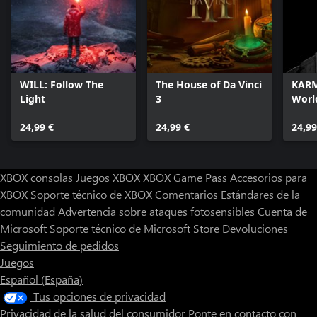
WILL: Follow The
The House of Da Vinci
KARM
Light
3
Worl
24,99 €
24,99 €
24,99
XBOX consolas
Juegos XBOX
XBOX Game Pass
Accesorios para
XBOX
Soporte técnico de XBOX
Comentarios
Estándares de la
comunidad
Advertencia sobre ataques fotosensibles
Cuenta de
Microsoft
Soporte técnico de Microsoft Store
Devoluciones
Seguimiento de pedidos
Juegos
Español (España)
Tus opciones de privacidad
Privacidad de la salud del consumidor
Ponte en contacto con