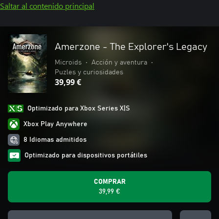
Saltar al contenido principal
Amerzone - The Explorer's Legacy
Microids
•
Acción y aventura
•
Puzles y curiosidades
39,99 €
Optimizado para Xbox Series X|S
Xbox Play Anywhere
8 Idiomas admitidos
Optimizado para dispositivos portátiles
COMPRAR
39,99 €