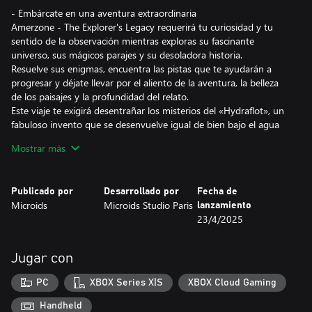
- Embárcate en una aventura extraordinaria
Amerzone - The Explorer's Legacy requerirá tu curiosidad y tu
sentido de la observación mientras exploras su fascinante
universo, sus mágicos parajes y su desoladora historia.
Resuelve sus enigmas, encuentra las pistas que te ayudarán a
progresar y déjate llevar por el aliento de la aventura, la belleza
de los paisajes y la profundidad del relato.
Este viaje te exigirá desentrañar los misterios del «Hydraflot», un
fabuloso invento que se desenvuelve igual de bien bajo el agua
que surcando los cielos. Será tu único aliado para superar los
Mostrar más
peligros que se interponen entre tú y el corazón de Amerzone...
- El remake de una leyenda
Publicado por
Desarrollado por
Fecha de
Amerzone, toda una leyenda dentro de los juegos de aventura,
Microids
Microids Studio Paris
lanzamiento
fue publicado por primera vez en 1999.
23/4/2025
Como no podía ser de otra forma, este remake es un homenaje
al juego original, si bien propone una experiencia totalmente
nueva.
Jugar con
El legado de Benoît Sokal, con su equilibrio entre realismo y
poesía, consciencia de las realidades del mundo y fantasía, se ve a
PC
XBOX Series X|S
XBOX Cloud Gaming
la vez respetado y engrandecido.
Handheld