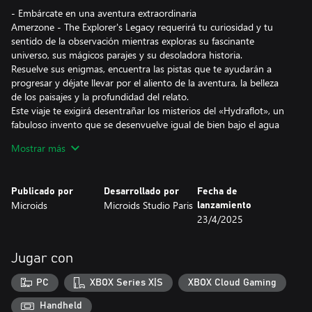
- Embárcate en una aventura extraordinaria
Amerzone - The Explorer's Legacy requerirá tu curiosidad y tu
sentido de la observación mientras exploras su fascinante
universo, sus mágicos parajes y su desoladora historia.
Resuelve sus enigmas, encuentra las pistas que te ayudarán a
progresar y déjate llevar por el aliento de la aventura, la belleza
de los paisajes y la profundidad del relato.
Este viaje te exigirá desentrañar los misterios del «Hydraflot», un
fabuloso invento que se desenvuelve igual de bien bajo el agua
que surcando los cielos. Será tu único aliado para superar los
Mostrar más
peligros que se interponen entre tú y el corazón de Amerzone...
- El remake de una leyenda
Publicado por
Desarrollado por
Fecha de
Amerzone, toda una leyenda dentro de los juegos de aventura,
Microids
Microids Studio Paris
lanzamiento
fue publicado por primera vez en 1999.
23/4/2025
Como no podía ser de otra forma, este remake es un homenaje
al juego original, si bien propone una experiencia totalmente
nueva.
Jugar con
El legado de Benoît Sokal, con su equilibrio entre realismo y
poesía, consciencia de las realidades del mundo y fantasía, se ve a
PC
XBOX Series X|S
XBOX Cloud Gaming
la vez respetado y engrandecido.
Handheld