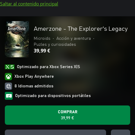
Saltar al contenido principal
Amerzone - The Explorer's Legacy
Microids
•
Acción y aventura
•
Puzles y curiosidades
39,99 €
Optimizado para Xbox Series X|S
Xbox Play Anywhere
8 Idiomas admitidos
Optimizado para dispositivos portátiles
COMPRAR
39,99 €