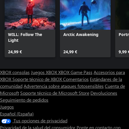
WILL: Follow The
Arctic Awakening
Portr
Light
24,99 €
24,99 €
9,99 
XBOX consolas
Juegos XBOX
XBOX Game Pass
Accesorios para
XBOX
Soporte técnico de XBOX
Comentarios
Estándares de la
comunidad
Advertencia sobre ataques fotosensibles
Cuenta de
Microsoft
Soporte técnico de Microsoft Store
Devoluciones
Seguimiento de pedidos
Juegos
Español (España)
Tus opciones de privacidad
Privacidad de la salud del consumidor
Ponte en contacto con