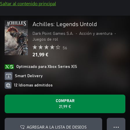
Saltar al contenido principal
Achilles: Legends Untold
Dark Point Games S.A.
•
Acción y aventura
•
Juegos de rol
56
21,99 €
Optimizado para Xbox Series X|S
Smart Delivery
12 Idiomas admitidos
COMPRAR
21,99 €
AGREGAR A LA LISTA DE DESEOS
● ● ●