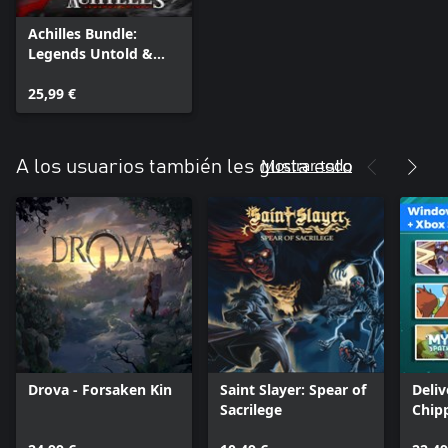
Achilles Bundle:
Legends Untold &
Survivor
25,99 €
Mostrar todo
A los usuarios también les gusta esto
Drova - Forsaken Kin
Saint Slayer: Spear of
Deliv
Sacrilege
Chip
Path