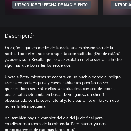
INTRODUCE TU FECHA DE NACIMIENTO
INTRODU
Descripción
En algún lugar, en medio de la nada, una explosión sacude la
noche. Todo el mundo se despierta sobresaltado. ¿Dónde están?
¿Quiénes son? Resulta que lo que explotó en el desierto ha hecho
algo más que borrarles los recuerdos.
Únete a Betty mientras se adentra en un pueblo donde el peligro
acecha en cada esquina y cuyos habitantes podrían no ser
quienes dicen ser. Entre ellos, una alcaldesa con sed de poder,
una cerdita vietnamita en busca de venganza, un sheriff
obsesionado con lo sobrenatural y, lo creas o no, un kraken que
no lee la letra pequeña.
Ah, también hay un complot del día del juicio final para
erradicarnos a todos de la existencia. Pero bueno, ya nos
preocuparemos de eso más tarde, ¿no?