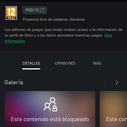
PEGI 12
Presencia leve de palabras obscenas
Los editores de juegos que inicias reciben acceso a la información de
tu perfil de Xbox y a los datos asociados mientras juegas.
Más
información
DETALLES
OPINIONES
MÁS
Galería
Este contenido está bloqueado
Este co