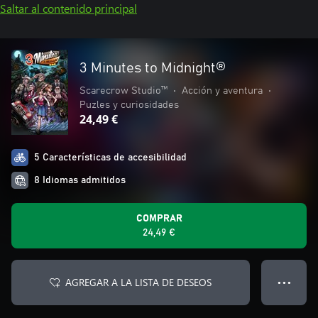
Saltar al contenido principal
3 Minutes to Midnight®
Scarecrow Studio™
•
Acción y aventura
•
Puzles y curiosidades
24,49 €
5 Características de accesibilidad
8 Idiomas admitidos
COMPRAR
24,49 €
AGREGAR A LA LISTA DE DESEOS
● ● ●