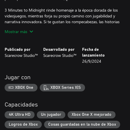
3 Minutes to Midnight rinde homenaje a la época dorada de los
videojuegos, mientras forja su propio camino con jugabilidad y
narrativa innovadora. Si te gustan los rompecabezas, las historias
fascinantes o simplemente reírte a carcajadas, este juego es tu
Mostrar más
billete para una experiencia inolvidable.
Publicado por
Desarrollado por
Fecha de
Scarecrow Studio™
Scarecrow Studio™
lanzamiento
26/9/2024
Jugar con
XBOX One
XBOX Series X|S
Capacidades
4K Ultra HD
Un jugador
Xbox One X mejorado
Logros de Xbox
Cosas guardadas en la nube de Xbox