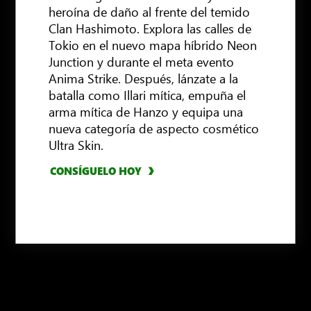
heroína de daño al frente del temido
Clan Hashimoto. Explora las calles de
Tokio en el nuevo mapa híbrido Neon
Junction y durante el meta evento
Anima Strike. Después, lánzate a la
batalla como Illari mítica, empuña el
arma mítica de Hanzo y equipa una
CONSÍGUELO HOY
CONSÍGUELO AHORA
nueva categoría de aspecto cosmético
Ultra Skin.
CONSÍGUELO AHORA
CONSÍGUELO HOY
CONSÍGUELO HOY
ÚNETE A GAME PASS