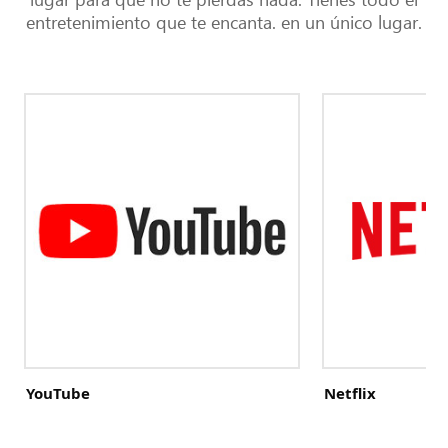
entretenimiento que te encanta. en un único lugar.
Lista
de
plataformas
de
entretenimiento
YouTube
Netflix