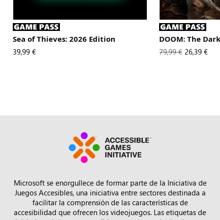
Sea of Thieves: 2026 Edition
DOOM: The Dark
El nuevo precio es
39,99 €
El precio original 
79,99 €
New Price
26,39 €
Microsoft se enorgullece de formar parte de la Iniciativa de
Juegos Accesibles, una iniciativa entre sectores destinada a
facilitar la comprensión de las características de
accesibilidad que ofrecen los videojuegos. Las etiquetas de