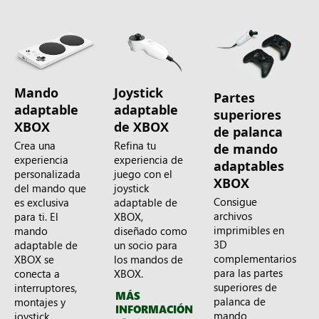
Mando
Joystick
Partes
adaptable
adaptable
superiores
XBOX
de XBOX
de palanca
Crea una
Refina tu
de mando
experiencia
experiencia de
adaptables
personalizada
juego con el
XBOX
del mando que
joystick
Consigue
es exclusiva
adaptable de
archivos
para ti. El
XBOX,
imprimibles en
mando
diseñado como
3D
adaptable de
un socio para
complementarios
XBOX se
los mandos de
para las partes
conecta a
XBOX.
superiores de
interruptores,
MÁS
palanca de
montajes y
INFORMACIÓN
mando
joystick