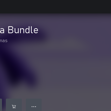
a Bundle
mas
● ● ●