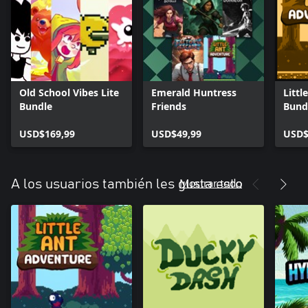
Old School Vibes Lite
Emerald Huntress
Littl
Bundle
Friends
Bund
USD$169,99
USD$49,99
USD$
Mostrar todo
A los usuarios también les gusta esto