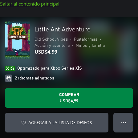
Saltar al contenido principal
Little Ant Adventure
Old School Vibes
•
Plataformas
•
Acción y aventura
•
Niños y familia
USD$4,99
Optimizado para Xbox Series X|S
2 idiomas admitidos
COMPRAR
USD$4,99
AGREGAR A LA LISTA DE DESEOS
● ● ●