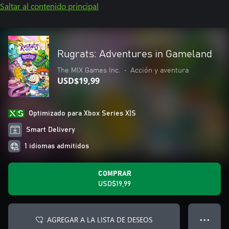
Saltar al contenido principal
Rugrats: Adventures in Gameland
The MIX Games Inc.
•
Acción y aventura
USD$19,99
Optimizado para Xbox Series X|S
Smart Delivery
1 idiomas admitidos
COMPRAR
USD$19,99
AGREGAR A LA LISTA DE DESEOS
● ● ●