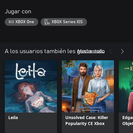
Jugar con
XBOX One
XBOX Series X|S
Mostrar todo
A los usuarios también les gusta esto
Leila
Unsolved Case: Killer
Edga
Popularity CE Xbox
Obje