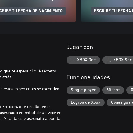
CRIBE TU FECHA DE NACIMIENTO
ESCRIBE TU FECHA 
Jugar con
XBOX One
XBOX Seri
lo que te espera ni qué secretos
 atrás!
Funcionalidades
En estos expedientes se esconden
Single player
60 fps+
O
Logros de Xbox
Cosas guar
d Errikson, que resulta tener
 asesinado en mitad de un viaje en
. ¡Afronta este asesinato a puerta