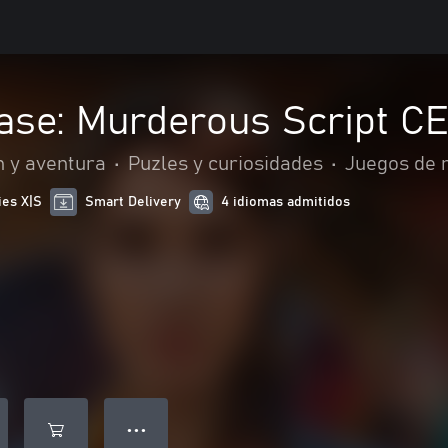
ase: Murderous Script C
n y aventura
•
Puzles y curiosidades
•
Juegos de 
ies X|S
Smart Delivery
4 idiomas admitidos
● ● ●