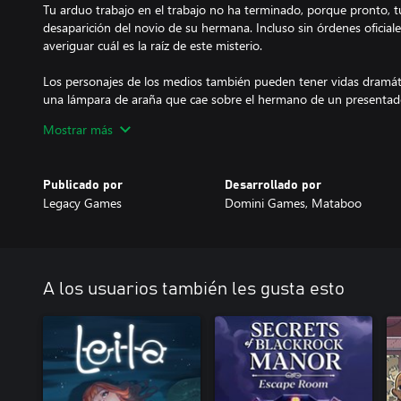
Tu arduo trabajo en el trabajo no ha terminado, porque pronto, tu
desaparición del novio de su hermana. Incluso sin órdenes oficia
averiguar cuál es la raíz de este misterio.
Los personajes de los medios también pueden tener vidas dramáti
una lámpara de araña que cae sobre el hermano de un presentado
unas pocas pistas, si es que hay alguna... Pero esto no puede ser
Mostrar más
drama de Hollywood continúa en el capítulo adicional de la Edici
actriz famosa desaparece...
Publicado por
Desarrollado por
¿Tienes el coraje y la curiosidad para descubrir la verdad? ¿Puede
Legacy Games
Domini Games, Mataboo
oponentes dignos?
A los usuarios también les gusta esto