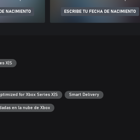
DE NACIMIENTO
ESCRIBE TU FECHA DE NACIMIENTO
es X|S
ptimized for Xbox Series X|S
Smart Delivery
dadas en la nube de Xbox