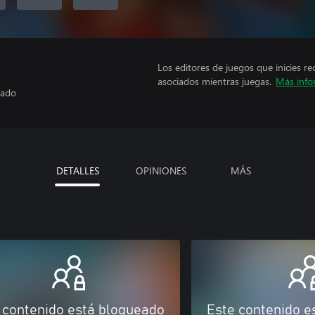
Los editores de juegos que inicies re
asociados mientras juegas.
Más info
rado
DETALLES
OPINIONES
MÁS
 contenido está bloqueado
Este contenido e