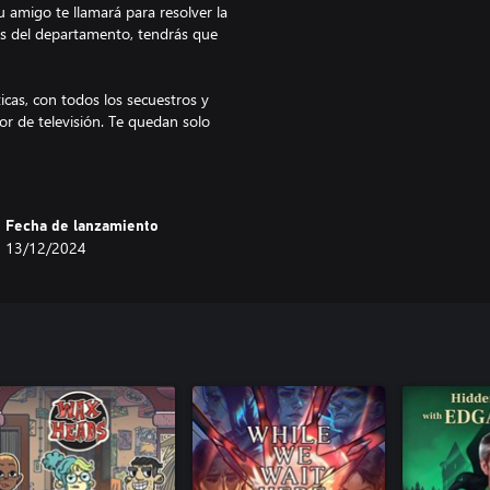
 amigo te llamará para resolver la
les del departamento, tendrás que
cas, con todos los secuestros y
r de televisión. Te quedan solo
 nada más que un asesinato. El
ón de Coleccionista, cuando una
Fecha de lanzamiento
s ser más astuto que todos los
13/12/2024