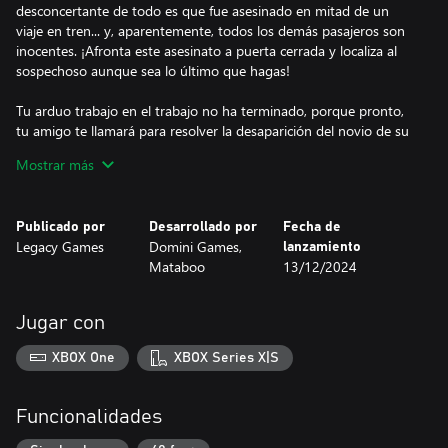
desconcertante de todo es que fue asesinado en mitad de un
viaje en tren... y, aparentemente, todos los demás pasajeros son
inocentes. ¡Afronta este asesinato a puerta cerrada y localiza al
sospechoso aunque sea lo último que hagas!
Tu arduo trabajo en el trabajo no ha terminado, porque pronto,
tu amigo te llamará para resolver la desaparición del novio de su
hermana. Incluso sin órdenes oficiales del departamento, tendrás
Mostrar más
que averiguar cuál es la raíz de este misterio.
Los personajes de los medios también pueden tener vidas
Publicado por
Desarrollado por
Fecha de
dramáticas, con todos los secuestros y una lámpara de araña que
Legacy Games
Domini Games,
lanzamiento
cae sobre el hermano de un presentador de televisión. Te quedan
Mataboo
13/12/2024
solo unas pocas pistas, si es que hay alguna... Pero esto no puede
ser nada más que un asesinato. El drama de Hollywood continúa
en el capítulo adicional de la Edición de Coleccionista, cuando una
Jugar con
actriz famosa desaparece...
XBOX One
XBOX Series X|S
¿Tienes el coraje y la curiosidad para descubrir la verdad? ¿Puedes
ser más astuto que todos los oponentes dignos?
Funcionalidades