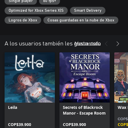
Single player
60 fps+
Optimized for Xbox Series X|S
Smart Delivery
Logros de Xbox
Cosas guardadas en la nube de Xbox
Mostrar todo
A los usuarios también les gusta esto
Leila
Secrets of Blackrock
Wax 
Manor - Escape Room
COP$
COP$39.900
COP$39.900
COP$