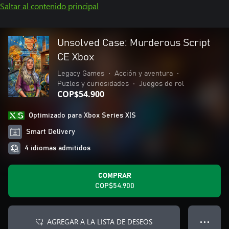
Saltar al contenido principal
Unsolved Case: Murderous Script
CE Xbox
Legacy Games
•
Acción y aventura
•
Puzles y curiosidades
•
Juegos de rol
COP$54.900
Optimizado para Xbox Series X|S
Smart Delivery
4 idiomas admitidos
COMPRAR
COP$54.900
AGREGAR A LA LISTA DE DESEOS
● ● ●