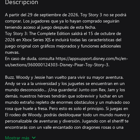
Descripción
A partir del 29 de septiembre de 2026, Toy Story 3 no se podrá
comprar. Los jugadores que ya lo hayan comprado seguirán
teniendo acceso al juego después de esta fecha.
Toy Story 3: The Complete Edition saldrá el 15 de octubre de
2026 en Xbox Series X|S e incluirá todas las características del
juego original con gráficos mejorados y funciones adicionales
nuevas.
En caso de duda, consulta https://appsupport.disney.com/hc/en-
us/sections/360000124303-Disney-Pixar-Toy-Story-3.
Buzz, Woody y Jessie han vuelto para vivir su mayor aventura.
Andy se va a la universidad y los juguetes se encuentran en un
mundo desconocido... ¡Una guardería! Junto con Rex, Jam y los
demás, nuestros héroes tendrán que sobrevivir y luchar en un
mundo extraño repleto de enormes obstáculos y un malvado oso
rosa que huele a fresa. Pero esto es solo el principio. Si juegas en
El rodeo de Woody, podrás desbloquear todo un mundo nuevo y
personalizable de aventuras y diversión. Jugando con el sheriff te
encontrarás con un valle encantado con dragones rosas o una
siniestra mansión encantada llena de juguetes fantasma. Elige tus
Mostrar más
juguetes y trajes favoritos para crear tu propia ciudad repleta de