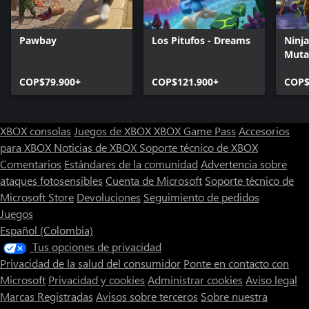
Pawbay
Los Pitufos - Dreams
Ninja
Muta
Dese
COP$79.900+
COP$121.900+
COP$
XBOX consolas
Juegos de XBOX
XBOX Game Pass
Accesorios
para XBOX
Noticias de XBOX
Soporte técnico de XBOX
Comentarios
Estándares de la comunidad
Advertencia sobre
ataques fotosensibles
Cuenta de Microsoft
Soporte técnico de
Microsoft Store
Devoluciones
Seguimiento de pedidos
Juegos
Español (Colombia)
Tus opciones de privacidad
Privacidad de la salud del consumidor
Ponte en contacto con
Microsoft
Privacidad y cookies
Administrar cookies
Aviso legal
Marcas Registradas
Avisos sobre terceros
Sobre nuestra