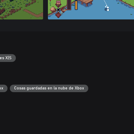
es X|S
ox
Cosas guardadas en la nube de Xbox