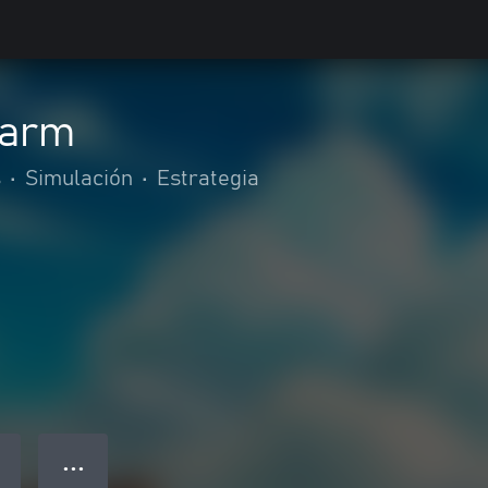
Farm
s
•
Simulación
•
Estrategia
● ● ●