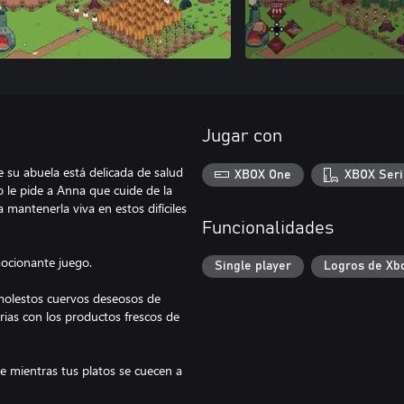
Jugar con
e su abuela está delicada de salud
XBOX One
XBOX Seri
o le pide a Anna que cuide de la
a mantenerla viva en estos difíciles
Funcionalidades
mocionante juego.
Single player
Logros de Xb
 molestos cuervos deseosos de
rias con los productos frescos de
te mientras tus platos se cuecen a