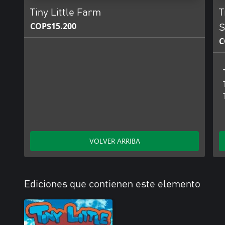
Tiny Little Farm
T
COP$15.200
S
C
VOLVER ARRIBA
Ediciones que contienen este elemento