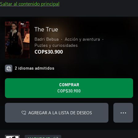
Saltar al contenido principal
The True
Badri Bebua
•
Acción y aventura
•
Puzles y curiosidades
COP$30.900
2 idiomas admitidos
COMPRAR
COP$30.900
AGREGAR A LA LISTA DE DESEOS
● ● ●