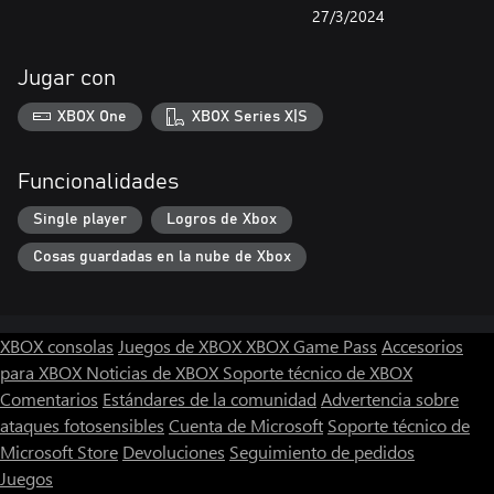
27/3/2024
Jugar con
XBOX One
XBOX Series X|S
Funcionalidades
Single player
Logros de Xbox
Cosas guardadas en la nube de Xbox
XBOX consolas
Juegos de XBOX
XBOX Game Pass
Accesorios
para XBOX
Noticias de XBOX
Soporte técnico de XBOX
Comentarios
Estándares de la comunidad
Advertencia sobre
ataques fotosensibles
Cuenta de Microsoft
Soporte técnico de
Microsoft Store
Devoluciones
Seguimiento de pedidos
Juegos