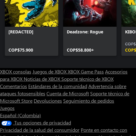
continua transformación y llegar a lugares aún más profundos de
la base con cada intento.
Entre muerte y muerte, también desbloquearás mejoras
permanentes que cambiarán tu forma de jugar y alterarán
[REDACTED]
Deadzone: Rogue
KIBO
radicalmente tus probabilidades de éxito.
COP$
* El cooperativo online no será compatible con el juego cruzado.
COP$75.900
COP$58.800+
COP$
Los jugadores de una partida cooperativa deberán estar
conectados por el mismo método: cooperativo online o local. No
se pueden mezclar cooperativo online y local.
XBOX consolas
Juegos de XBOX
XBOX Game Pass
Accesorios
para XBOX
Noticias de XBOX
Soporte técnico de XBOX
Comentarios
Estándares de la comunidad
Advertencia sobre
ataques fotosensibles
Cuenta de Microsoft
Soporte técnico de
Microsoft Store
Devoluciones
Seguimiento de pedidos
Juegos
Español (Colombia)
Tus opciones de privacidad
Privacidad de la salud del consumidor
Ponte en contacto con