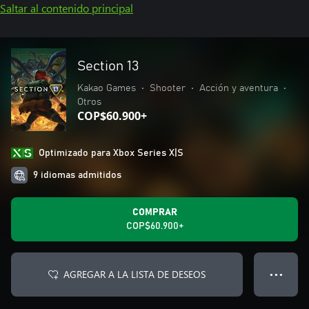
Saltar al contenido principal
Section 13
Kakao Games
•
Shooter
•
Acción y aventura
•
Otros
COP$60.900+
Optimizado para Xbox Series X|S
9 idiomas admitidos
COMPRAR
COP$60.900+
AGREGAR A LA LISTA DE DESEOS
● ● ●