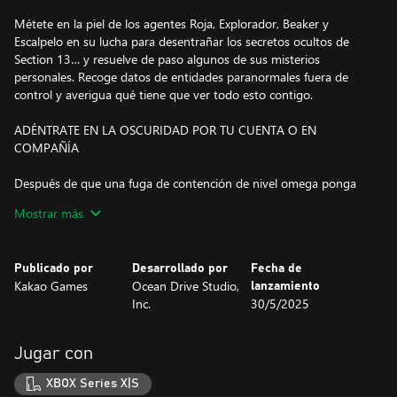
Métete en la piel de los agentes Roja, Explorador, Beaker y
Escalpelo en su lucha para desentrañar los secretos ocultos de
Section 13… y resuelve de paso algunos de sus misterios
personales. Recoge datos de entidades paranormales fuera de
control y averigua qué tiene que ver todo esto contigo.
ADÉNTRATE EN LA OSCURIDAD POR TU CUENTA O EN
COMPAÑÍA
Después de que una fuga de contención de nivel omega ponga
una base extraoficial y secreta de la compañía en confinamiento,
Mostrar más
depende de un reducido equipo peones prescindibles llegar al
fondo del asunto. Literalmente.
Publicado por
Desarrollado por
Fecha de
Enfréntate a la misión por tu cuenta o con hasta dos compañeros
Kakao Games
Ocean Drive Studio,
lanzamiento
de escuadrón. Con fuego amigo opcional, tú decides si quieres
Inc.
30/5/2025
vivir una experiencia más permisiva o una caótica y divertida con
un arsenal científico demencial.
Jugar con
TENSA ACCIÓN DE DOBLE STICK EN EL LUGAR DE TRABAJO
MÁS DISPARATADO DEL MUNDO
XBOX Series X|S