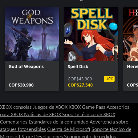
God of Weapons
Spell Disk
Heret
COP$45.900
-40%
COP$30.900
COP$27.540
COP$
XBOX consolas
Juegos de XBOX
XBOX Game Pass
Accesorios
para XBOX
Noticias de XBOX
Soporte técnico de XBOX
Comentarios
Estándares de la comunidad
Advertencia sobre
ataques fotosensibles
Cuenta de Microsoft
Soporte técnico de
Microsoft Store
Devoluciones
Seguimiento de pedidos