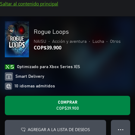
Saltar al contenido principal
Rogue Loops
NAISU
•
Acción y aventura
•
Lucha
•
Otros
COP$39.900
Optimizado para Xbox Series X|S
Smart Delivery
10 idiomas admitidos
COMPRAR
COP$39.900
AGREGAR A LA LISTA DE DESEOS
● ● ●