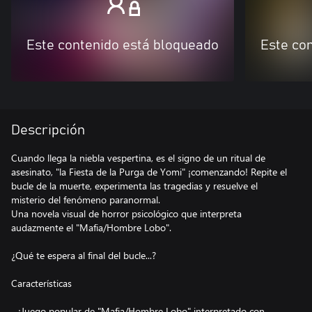
Este contenido está bloqueado
Este co
Descripción
Cuando llega la niebla vespertina, es el signo de un ritual de
asesinato, "la Fiesta de la Purga de Yomi" ¡comenzando! Repite el
bucle de la muerte, experimenta las tragedias y resuelve el
misterio del fenómeno paranormal.
Una novela visual de horror psicológico que interpreta
audazmente el "Mafia/Hombre Lobo".
¿Qué te espera al final del bucle...?
Características
- ¡Juego popular de "Mafia/Hombre Lobo" interpretado con