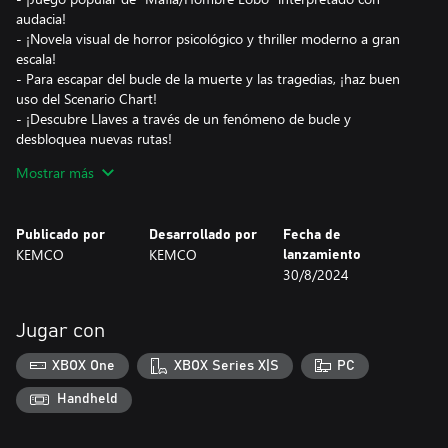
audacia!
- ¡Novela visual de horror psicológico y thriller moderno a gran
escala!
- Para escapar del bucle de la muerte y las tragedias, ¡haz buen
uso del Scenario Chart!
- ¡Descubre Llaves a través de un fenómeno de bucle y
desbloquea nuevas rutas!
- ¡Texto increíblemente voluminoso!
Mostrar más
- ¡Ilustraciones hermosas!
- Doblaje japonés (*Puede ser desactivado)
Publicado por
Desarrollado por
Fecha de
KEMCO
KEMCO
lanzamiento
30/8/2024
Jugar con
XBOX One
XBOX Series X|S
PC
Handheld