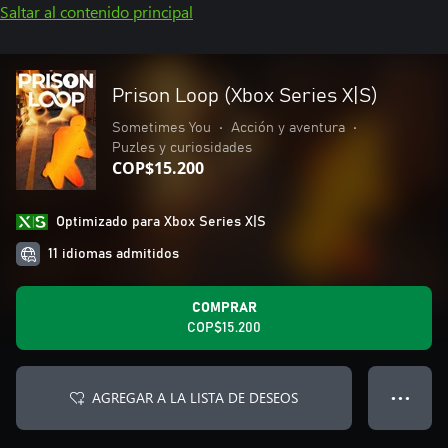
Saltar al contenido principal
Prison Loop (Xbox Series X|S)
Sometimes You
•
Acción y aventura
•
Puzles y curiosidades
COP$15.200
Optimizado para Xbox Series X|S
11 idiomas admitidos
COMPRAR
COP$15.200
AGREGAR A LA LISTA DE DESEOS
● ● ●