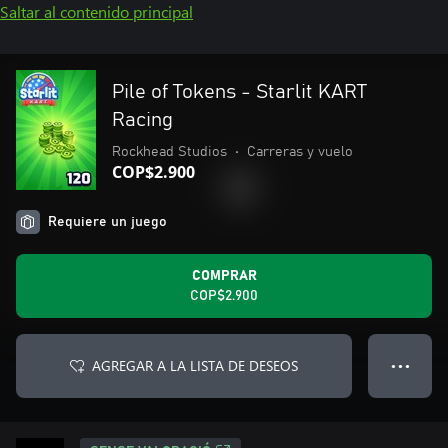
Saltar al contenido principal
Pile of Tokens - Starlit KART
Racing
Rockhead Studios
•
Carreras y vuelo
COP$2.900
Requiere un juego
COMPRAR
COP$2.900
AGREGAR A LA LISTA DE DESEOS
● ● ●