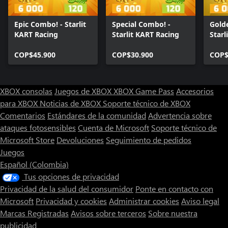
Epic Combo! - Starlit
Special Combo! -
Gold
KART Racing
Starlit KART Racing
Starl
COP$45.900
COP$30.900
COP$
XBOX consolas
Juegos de XBOX
XBOX Game Pass
Accesorios
para XBOX
Noticias de XBOX
Soporte técnico de XBOX
Comentarios
Estándares de la comunidad
Advertencia sobre
ataques fotosensibles
Cuenta de Microsoft
Soporte técnico de
Microsoft Store
Devoluciones
Seguimiento de pedidos
Juegos
Español (Colombia)
Tus opciones de privacidad
Privacidad de la salud del consumidor
Ponte en contacto con
Microsoft
Privacidad y cookies
Administrar cookies
Aviso legal
Marcas Registradas
Avisos sobre terceros
Sobre nuestra
publicidad