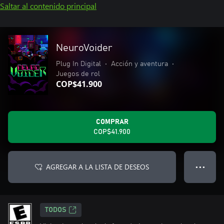
Saltar al contenido principal
NeuroVoider
Plug In Digital
•
Acción y aventura
•
Juegos de rol
COP$41.900
COMPRAR
COP$41.900
AGREGAR A LA LISTA DE DESEOS
● ● ●
TODOS