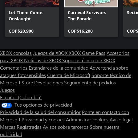
Let Them Come:
Carnival Survivors
Secti
Onslaught
The Parade
COP$20.900
COP$16.200
COP$
XBOX consolas
Juegos de XBOX
XBOX Game Pass
Accesorios
para XBOX
Noticias de XBOX
Soporte técnico de XBOX
Comentarios
Estándares de la comunidad
Advertencia sobre
ataques fotosensibles
Cuenta de Microsoft
Soporte técnico de
Microsoft Store
Devoluciones
Seguimiento de pedidos
Juegos
Español (Colombia)
Tus opciones de privacidad
Privacidad de la salud del consumidor
Ponte en contacto con
Microsoft
Privacidad y cookies
Administrar cookies
Aviso legal
Marcas Registradas
Avisos sobre terceros
Sobre nuestra
publicidad