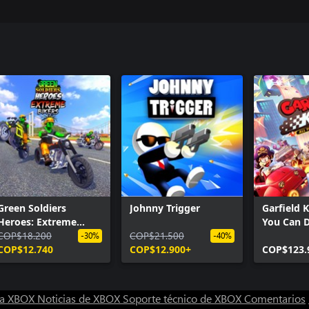
Green Soldiers
Johnny Trigger
Garfield K
Heroes: Extreme
You Can D
Bikers
COP$18.200
COP$21.500
-30%
-40%
COP$12.740
COP$12.900+
COP$123.
ra XBOX
Noticias de XBOX
Soporte técnico de XBOX
Comentarios