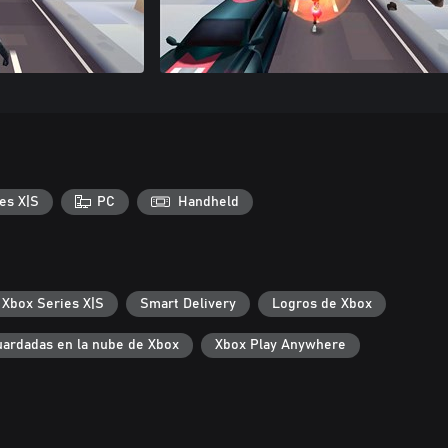
es X|S
PC
Handheld
 Xbox Series X|S
Smart Delivery
Logros de Xbox
uardadas en la nube de Xbox
Xbox Play Anywhere