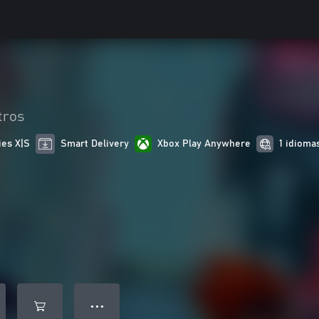
tros
ies X|S
Smart Delivery
Xbox Play Anywhere
1 idioma
● ● ●