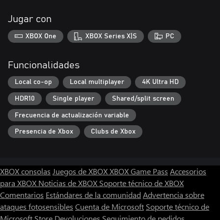
Jugar con
XBOX One
XBOX Series X|S
PC
Funcionalidades
Local co-op
Local multiplayer
4K Ultra HD
HDR10
Single player
Shared/split screen
Frecuencia de actualización variable
Presencia de Xbox
Clubs de Xbox
XBOX consolas
Juegos de XBOX
XBOX Game Pass
Accesorios
para XBOX
Noticias de XBOX
Soporte técnico de XBOX
Comentarios
Estándares de la comunidad
Advertencia sobre
ataques fotosensibles
Cuenta de Microsoft
Soporte técnico de
Microsoft Store
Devoluciones
Seguimiento de pedidos