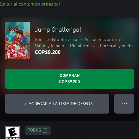
Saltar al contenido principal
Jump Challenge!
Source Byte Sp. z o.o.
•
Acción y aventura
•
Niños y familia
•
Plataformas
•
Carreras y vuelo
COP$9.200
COMPRAR
COP$9.200
AGREGAR A LA LISTA DE DESEOS
● ● ●
TODOS