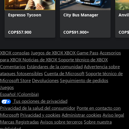
Espresso Tycoon
City Bus Manager
Anvil
COP$57.900
COP$91.900+
COP$
XBOX consolas
Juegos de XBOX
XBOX Game Pass
Accesorios
para XBOX
Noticias de XBOX
Soporte técnico de XBOX
Comentarios
Estándares de la comunidad
Advertencia sobre
ataques fotosensibles
Cuenta de Microsoft
Soporte técnico de
Microsoft Store
Devoluciones
Seguimiento de pedidos
Juegos
Español (Colombia)
Tus opciones de privacidad
Privacidad de la salud del consumidor
Ponte en contacto con
Microsoft
Privacidad y cookies
Administrar cookies
Aviso legal
Marcas Registradas
Avisos sobre terceros
Sobre nuestra
publicidad