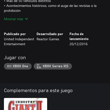
• Más de 50 vehículos distintos
• Acontecimientos históricos, como el auge de las revistas o la
prohibición
• Crecimiento urbano inteligente ¬– de pueblo a gran ciudad
Mostrar más
• Modo campaña con 14 misiones, para principiantes y expertos
Publicado por
Desarrollado por
Fecha de
United Independent
Reactor Games
lanzamiento
Entertainment
20/12/2016
Jugar con
XBOX One
XBOX Series X|S
Complementos para este juego