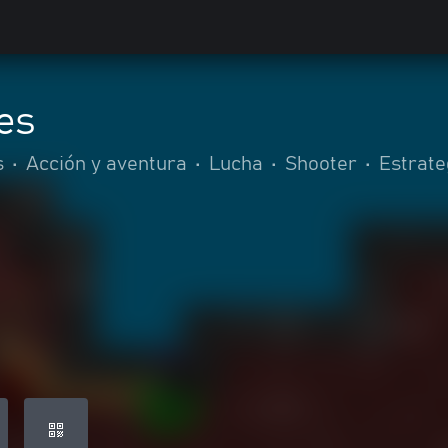
es
s
•
Acción y aventura
•
Lucha
•
Shooter
•
Estrate