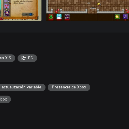
es X|S
PC
 actualización variable
Presencia de Xbox
Xbox