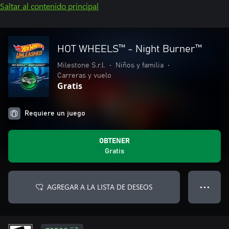
Saltar al contenido principal
HOT WHEELS™ - Night Burner™
Milestone S.r.l.
•
Niños y familia
•
Carreras y vuelo
Gratis
Requiere un juego
OBTENER
Gratis
AGREGAR A LA LISTA DE DESEOS
● ● ●