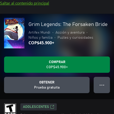
Saltar al contenido principal
Grim Legends: The Forsaken Bride
Artifex Mundi
•
Acción y aventura
•
Niños y familia
•
Puzles y curiosidades
COP$45.900+
COMPRAR
COP$45.900+
OBTENER
● ● ●
Prueba gratuita
ADOLESCENTES