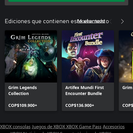
Mostrar todo
Ediciones que contienen este elemento
Grim Legends
Artifex Mundi First
Grim
Collection
Encounter Bundle
COP$109.900+
COP$136.900+
COP$
XBOX consolas
Juegos de XBOX
XBOX Game Pass
Accesorios