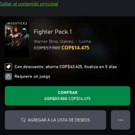
Saltar al contenido principal
Fighter Pack 1
Warner Bros. Games
•
Lucha
COP$57.900
COP$14.475
Con descuento: ahorra COP$43.425, finaliza en 5 días
Requiere un juego
COMPRAR
COP$57.900
COP$14.475
AGREGAR A LA LISTA DE DESEOS
● ● ●