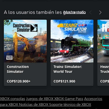
Mostrar todo
A los usuarios también les gusta esto
Construction
Trainz Simulator:
Heav
Simulator
World Tour
Truc
COP$120.900+
COP$121.900
COP$
XBOX consolas
Juegos de XBOX
XBOX Game Pass
Accesorios
para XBOX
Noticias de XBOX
Soporte técnico de XBOX