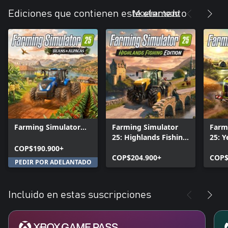
Mostrar todo
Ediciones que contienen este elemento
Farming Simulator
Farming Simulator
Farm
25: Beans & Alpacas
25: Highlands Fishing
25: Y
Edition
Edition
COP$190.900+
COP$204.900+
COP$
PEDIR POR ADELANTADO
Incluido en estas suscripciones