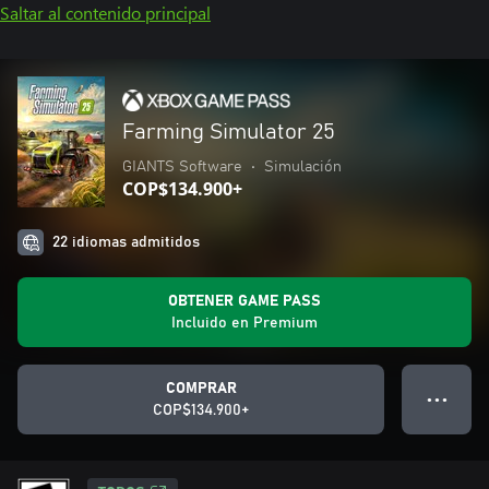
Saltar al contenido principal
Farming Simulator 25
GIANTS Software
•
Simulación
COP$134.900+
22 idiomas admitidos
OBTENER GAME PASS
Incluido en Premium
COMPRAR
● ● ●
COP$134.900+