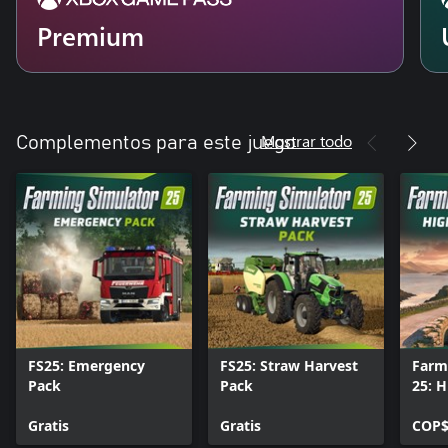
Premium
Mostrar todo
Complementos para este juego
FS25: Emergency
FS25: Straw Harvest
Farm
Pack
Pack
25: H
Expa
Gratis
Gratis
COP$