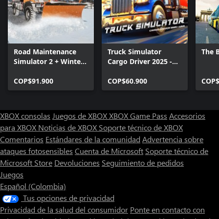
Road Maintenance
Truck Simulator
The 
Simulator 2 + Winter
Cargo Driver 2025 -
Services
USA
COP$91.900
COP$60.900
COP$
XBOX consolas
Juegos de XBOX
XBOX Game Pass
Accesorios
para XBOX
Noticias de XBOX
Soporte técnico de XBOX
Comentarios
Estándares de la comunidad
Advertencia sobre
ataques fotosensibles
Cuenta de Microsoft
Soporte técnico de
Microsoft Store
Devoluciones
Seguimiento de pedidos
Juegos
Español (Colombia)
Tus opciones de privacidad
Privacidad de la salud del consumidor
Ponte en contacto con