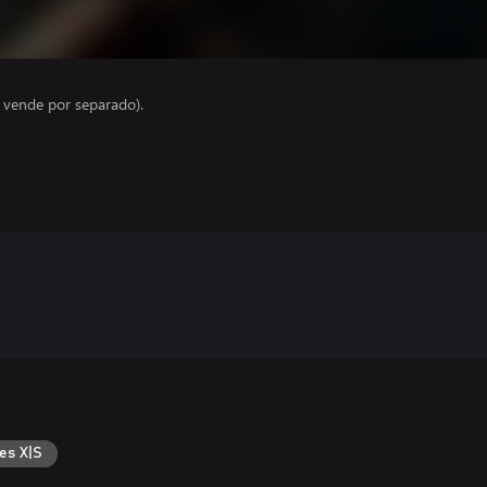
e vende por separado).
es X|S