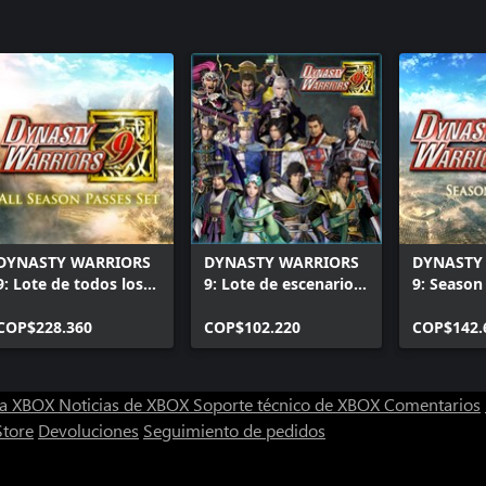
DYNASTY WARRIORS
DYNASTY WARRIORS
DYNASTY
9: Lote de todos los
9: Lote de escenarios
9: Season
Season Passes
adicionales
COP$228.360
COP$102.220
COP$142.
ra XBOX
Noticias de XBOX
Soporte técnico de XBOX
Comentarios
Store
Devoluciones
Seguimiento de pedidos