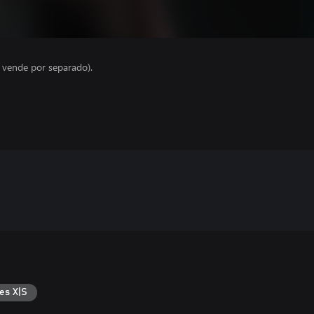
e vende por separado).
es X|S