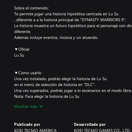
Sobre el contenido:
Te permite jugar una historia hipotética centrada en Lu Su
, diferente a a la historia principal de "DYNASTY WARRIORS 9".
La historia muestra un futuro hipotético para el personaje con div
diferente.
Además incluye eventos, música y un atuendo.
▼Oficial
Lu Su
▼Cómo usarlo
Una vez instalado, podrás elegir la historia de Lu Su
en el menú de selección de historia en "DLC".
Una vez superados, podrás jugar a lo escenarios en el modo libre.
Nota: Para elegir la historia de Lu Su
, tienes que avanzar en el juego hasta que sea posible elegirlo c
Mostrar más
Publicado por
Desarrollado por
KOEI TECMO AMERICA
KOEI TECMO GAMES CO., LTD.