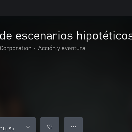
de escenarios hipotético
Corporation
•
Acción y aventura
● ● ●
s" Lu Su