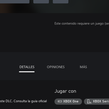
Este contenido requiere un juego (s
DETALLES
OPINIONES
MÁS
Jugar con
te DLC. Consulta la guía oficial
XBOX One
XBOX Seri