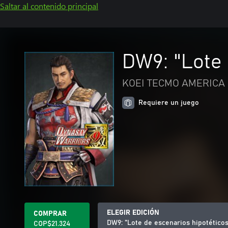
Saltar al contenido principal
DW9: "Lote 
KOEI TECMO AMERICA 
Requiere un juego
ELEGIR EDICIÓN
COMPRAR
DW9: "Lote de escenarios hipotético
COP$21.324