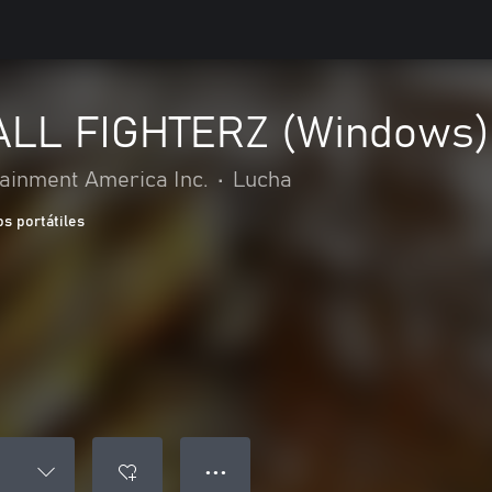
LL FIGHTERZ (Windows)
inment America Inc.
•
Lucha
s portátiles
● ● ●