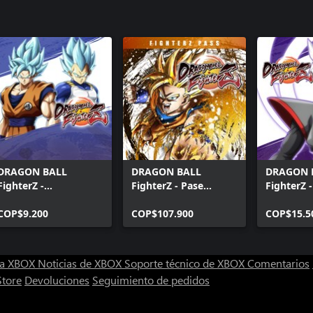
DRAGON BALL
DRAGON BALL
DRAGON 
FighterZ -
FighterZ - Pase
FighterZ 
Desbloqueo de Gokú
FighterZ
(Fusión) 
SSG y Vegeta SSG
COP$9.200
COP$107.900
COP$15.5
(Windows)
ra XBOX
Noticias de XBOX
Soporte técnico de XBOX
Comentarios
Store
Devoluciones
Seguimiento de pedidos