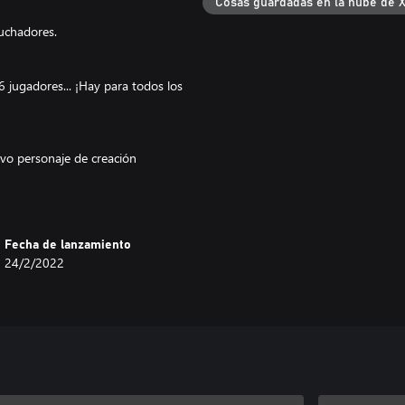
Cosas guardadas en la nube de 
uchadores.
 6 jugadores... ¡Hay para todos los
vo personaje de creación
s famosas del anime de DRAGON
Fecha de lanzamiento
24/2/2022