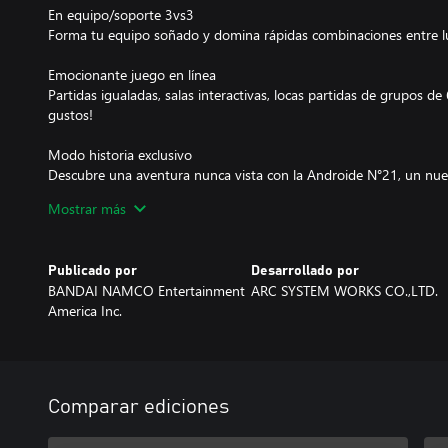
En equipo/soporte 3vs3
Forma tu equipo soñado y domina rápidas combinaciones entre l
Emocionante juego en línea
Partidas igualadas, salas interactivas, locas partidas de grupos de
gustos!
Modo historia exclusivo
Descubre una aventura nunca vista con la Androide N°21, un nue
supervisada por Akira Toriyama.
Mostrar más
Luchas espectaculares
¡Experimenta combos aéreos, escenarios destructibles y escena
Publicado por
Desarrollado por
BALL reproducidas en una resolución de 60FPS y 1080p!
BANDAI NAMCO Entertainment
ARC SYSTEM WORKS CO.,LTD.
America Inc.
Comparar ediciones