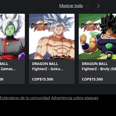
Mostrar todo
BALL
DRAGON BALL
DRAGON BALL
- Zamas
FighterZ - Goku
FighterZ - Broly (D
(Windows)
(ultrainstinto)
(Windows)
00
(Windows)
COP$15.500
COP$15.500
Estándares de la comunidad
Advertencia sobre ataques