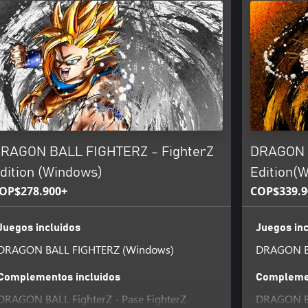
RAGON BALL FIGHTERZ - FighterZ
DRAGON B
dition (Windows)
Edition(
OP$278.900+
COP$339.9
Juegos incluidos
Juegos inc
DRAGON BALL FIGHTERZ (Windows)
DRAGON B
Complementos incluidos
Complemen
DRAGON BALL FighterZ - Pase FighterZ
DRAGON BAL