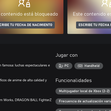
 contenido está bloqueado
Este contenido e
CRIBE TU FECHA DE NACIMIENTO
ESCRIBE TU FECHA 
Jugar con
famosa: luchas espectaculares e
PC
Handheld
cos de anime de alta calidad y
Funcionalidades
Multijugador local de Xbox (2-2)
stem Works, DRAGON BALL FighterZ
Frecuencia de actualización vari