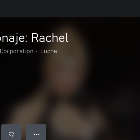
naje: Rachel
Corporation
•
Lucha
● ● ●