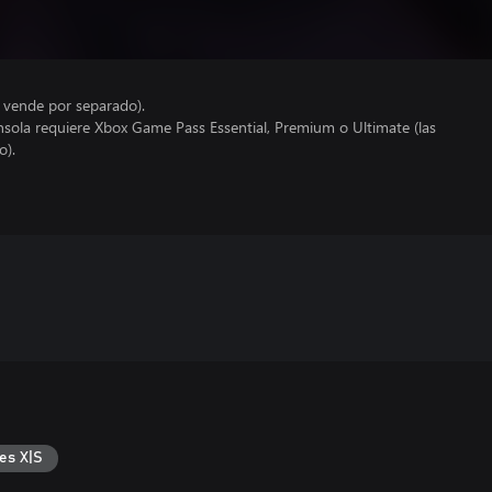
e vende por separado).
nsola requiere Xbox Game Pass Essential, Premium o Ultimate (las
o).
es X|S