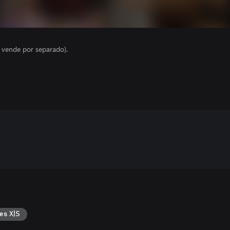
e vende por separado).
es X|S